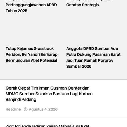
Pertanggungjawaban APBD
Catatan Strategis
Tahun 2025
Tutup Kejurnas Grasstrack
Anggota DPRD Sumbar Ade
Peridon, Evi Yandri Berharap
Putra Dukung Pasaman Barat
Bermunculan Atlet Potensial
Jadi Tuan Rumah Porprov
Sumbar 2026
Gerak Cepat Tim Irman Gusman Center dan
MDMC Sumbar Salurkan Bantuan bagi Korban
Banjir di Padang
Headline
Agustus 4, 2026
oleh
Redaksi
Zigo Rolanda Jadikan Kajian Mahasiswa KKN