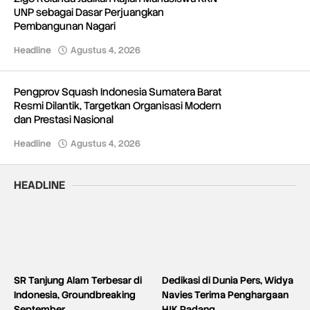
UNP sebagai Dasar Perjuangkan
Pembangunan Nagari
Headline
Agustus 4, 2026
oleh
Redaksi
Pengprov Squash Indonesia Sumatera Barat
Resmi Dilantik, Targetkan Organisasi Modern
dan Prestasi Nasional
Headline
Agustus 4, 2026
oleh
Redaksi
HEADLINE
SR Tanjung Alam Terbesar di
Dedikasi di Dunia Pers, Widya
Indonesia, Groundbreaking
Navies Terima Penghargaan
September
HJK Padang