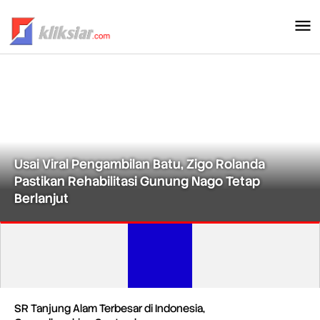
Lewati
ke
konten
Usai Viral Pengambilan Batu, Zigo Rolanda
Pastikan Rehabilitasi Gunung Nago Tetap
Berlanjut
Kliksiar.com
SR Tanjung Alam Terbesar di Indonesia,