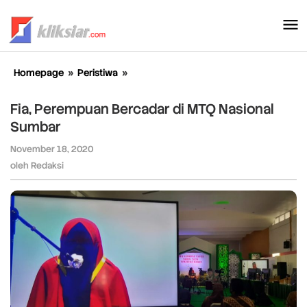
Lewati
ke
konten
Homepage
»
Peristiwa
»
Fia,
Perempuan
Bercadar
Fia, Perempuan Bercadar di MTQ Nasional
di
Sumbar
MTQ
Nasional
November 18, 2020
oleh
Sumbar
Redaksi
oleh
Redaksi