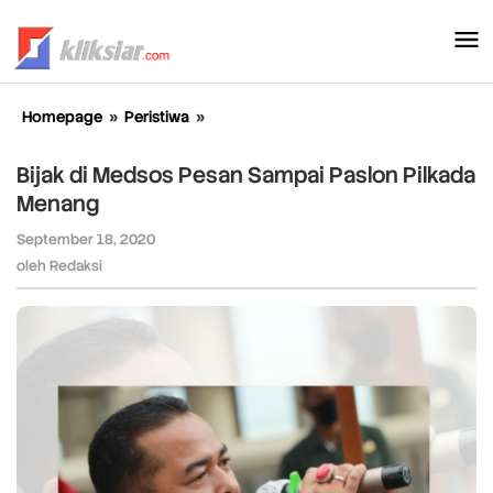
Lewati
ke
konten
Homepage
»
Peristiwa
»
Bijak
di
Medsos
Bijak di Medsos Pesan Sampai Paslon Pilkada
Pesan
Menang
Sampai
Paslon
September 18, 2020
oleh
Pilkada
Redaksi
oleh
Redaksi
Menang