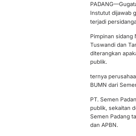
PADANG—Gugatan 
Instutut dijawab
terjadi persidang
Pimpinan sidang 
Tuswandi dan Tan
diterangkan apa
publik.
ternya perusaha
BUMN dari Semen
PT. Semen Padan
publik, sekaitan 
Semen Padang ta
dan APBN.