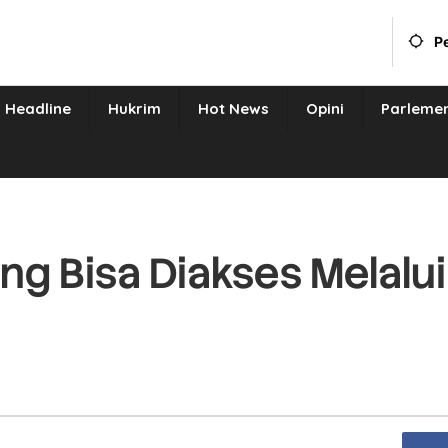
P
Headline
Hukrim
Hot News
Opini
Parleme
g Bisa Diakses Melalui