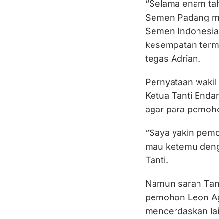
“Selama enam tah
Semen Padang ma
Semen Indonesia,
kesempatan term
tegas Adrian.
Pernyataan wakil
Ketua Tanti Endan
agar para pemoh
“Saya yakin pem
mau ketemu denga
Tanti.
Namun saran Tant
pemohon Leon Agu
mencerdaskan lai