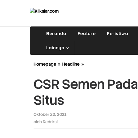
Lewati
ke
konten
Beranda
Feature
Peristiwa
Lainnya
Homepage
»
Headline
»
CSR
Semen
Padang
CSR Semen Padan
Bisa
Diakses
Situs
Melalui
Situs
Oktober 22, 2021
oleh
Redaksi
oleh
Redaksi