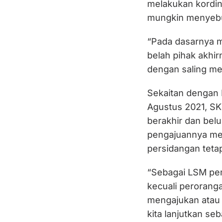
melakukan kordin
mungkin menyebu
“Pada dasarnya m
belah pihak akhir
dengan saling men
Sekaitan dengan L
Agustus 2021, SK
berakhir dan bel
pengajuannya me
persidangan tetap
“Sebagai LSM pe
kecuali perorang
mengajukan atau 
kita lanjutkan seb