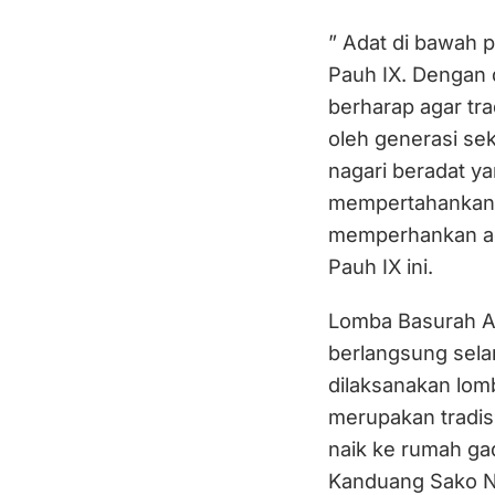
” Adat di bawah 
Pauh IX. Dengan 
berharap agar trad
oleh generasi se
nagari beradat y
mempertahankan j
memperhankan ada
Pauh IX ini.
Lomba Basurah Ada
berlangsung selam
dilaksanakan lom
merupakan tradis
naik ke rumah ga
Kanduang Sako Na