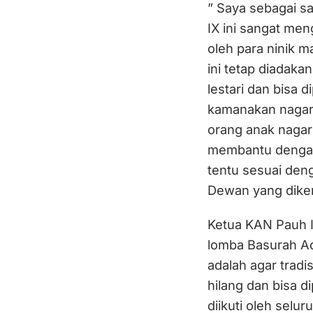
” Saya sebagai s
IX ini sangat men
oleh para ninik
ini tetap diadaka
lestari dan bisa 
kamanakan nagari
orang anak nagar
membantu dengan a
tentu sesuai den
Dewan yang diken
Ketua KAN Pauh I
lomba Basurah Ada
adalah agar tradi
hilang dan bisa di
diikuti oleh selur