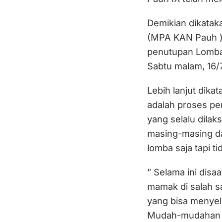
Demikian dikatak
(MPA KAN Pauh )
penutupan Lomba 
Sabtu malam, 16/
Lebih lanjut dik
adalah proses pe
yang selalu dilak
masing-masing dae
lomba saja tapi t
” Selama ini disa
mamak di salah s
yang bisa menyel
Mudah-mudahan da