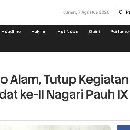
Jumat, 7 Agustus 2026
P
Headline
Hukrim
Hot News
Opini
Parleme
ajo Alam, Tutup Kegiatan
at ke-II Nagari Pauh I