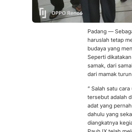
Padang — Sebagai
haruslah tetap m
budaya yang menj
Seperti dikataka
samak, dari sama
dari mamak turun
” Salah satu cara
tersebut adalah d
adat yang pernah
dahulu yang seka
diangkatnya kegia
Pauh IX telah mel