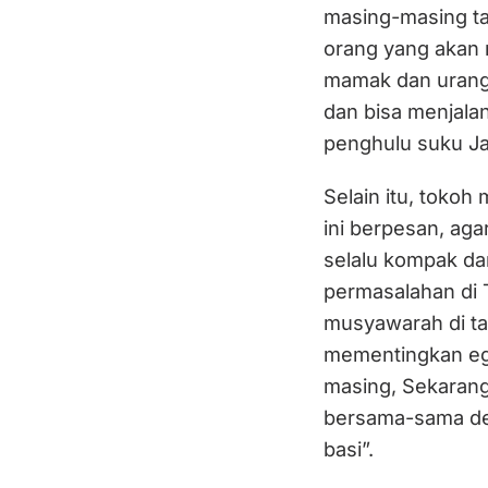
masing-masing tap
orang yang akan 
mamak dan urang 
dan bisa menjalan
penghulu suku Ja
Selain itu, toko
ini berpesan, aga
selalu kompak da
permasalahan di 
musyawarah di ta
mementingkan eg
masing, Sekaran
bersama-sama de
basi”.