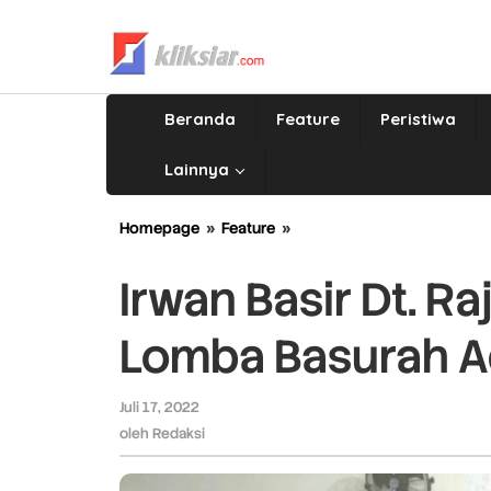
Lewati
ke
konten
Beranda
Feature
Peristiwa
Lainnya
Homepage
»
Feature
»
Irwan
Basir
Dt.
Irwan Basir Dt. R
Rajo
Alam,
Lomba Basurah Ad
Tutup
Kegiatan
Lomba
Juli 17, 2022
oleh
Basurah
Redaksi
oleh
Redaksi
Adat
ke-
II