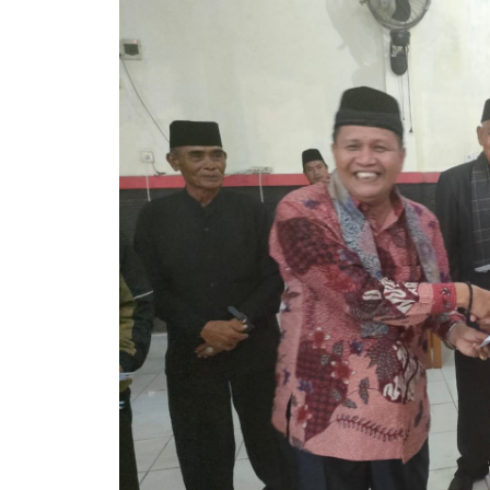
Nagari
Pauh
IX