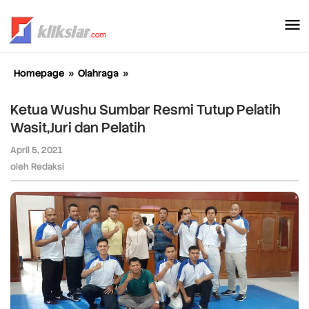
Lewati
ke
konten
Homepage
»
Olahraga
»
Ketua
Wushu
Sumbar
Ketua Wushu Sumbar Resmi Tutup Pelatih
Resmi
Wasit,Juri dan Pelatih
Tutup
Pelatih
April 5, 2021
oleh
Wasit,Juri
Redaksi
oleh
Redaksi
dan
Pelatih