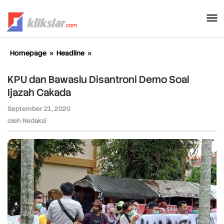
Lewati
ke
konten
Homepage
»
Headline
»
KPU
dan
Bawaslu
KPU dan Bawaslu Disantroni Demo Soal
Disantroni
Ijazah Cakada
Demo
Soal
September 21, 2020
oleh
Ijazah
Redaksi
oleh
Redaksi
Cakada