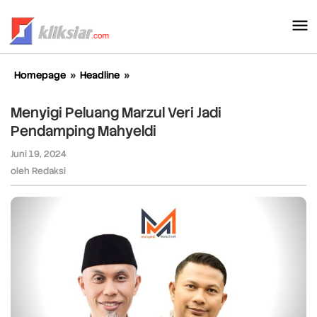
Lewati
ke
konten
Homepage
»
Headline
»
Menyigi
Peluang
Marzul
Menyigi Peluang Marzul Veri Jadi
Veri
Pendamping Mahyeldi
Jadi
Pendamping
Juni 19, 2024
oleh
Mahyeldi
Redaksi
oleh
Redaksi