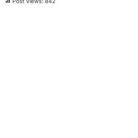
Post Views:
842