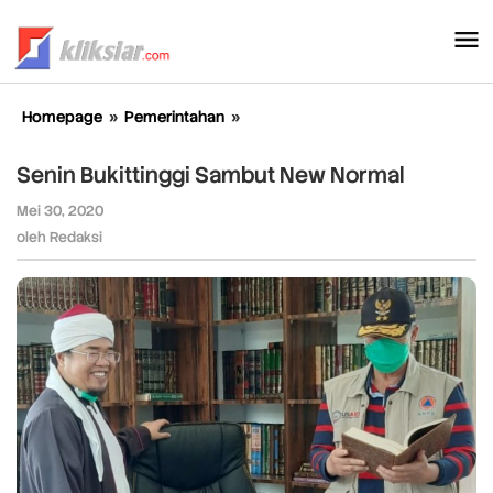
Lewati
ke
konten
Homepage
»
Pemerintahan
»
Senin
Bukittinggi
Sambut
Senin Bukittinggi Sambut New Normal
New
Normal
Mei 30, 2020
oleh
Redaksi
oleh
Redaksi