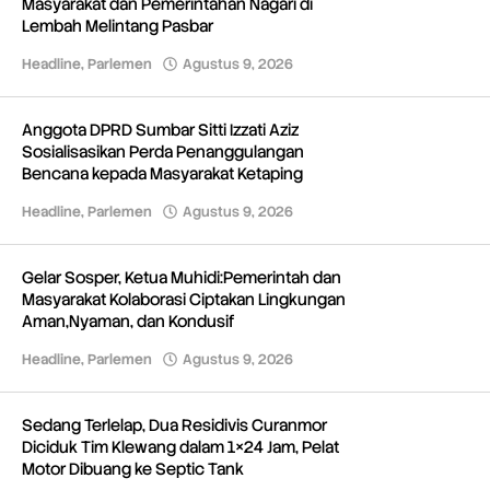
Masyarakat dan Pemerintahan Nagari di
Lembah Melintang Pasbar
Headline
,
Parlemen
Agustus 9, 2026
oleh
Redaksi
Anggota DPRD Sumbar Sitti Izzati Aziz
Sosialisasikan Perda Penanggulangan
Bencana kepada Masyarakat Ketaping
Headline
,
Parlemen
Agustus 9, 2026
oleh
Redaksi
Gelar Sosper, Ketua Muhidi:Pemerintah dan
Masyarakat Kolaborasi Ciptakan Lingkungan
Aman,Nyaman, dan Kondusif
Headline
,
Parlemen
Agustus 9, 2026
oleh
Redaksi
Sedang Terlelap, Dua Residivis Curanmor
Diciduk Tim Klewang dalam 1×24 Jam, Pelat
Motor Dibuang ke Septic Tank