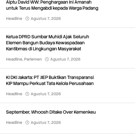
Aiptu David WW: Penghargaan Ini Amanah
untuk Terus Mengabdi kepada Warga Padang
Headline
Agustus 7, 2026
oleh
Redaksi
Ketua DPRD Sumbar Muhidi Ajak Seluruh
Elemen Bangun Budaya Kewaspadaan
Kantibmas di Lingkungan Masyarakat
Headline
,
Parlemen
Agustus 7, 2026
oleh
Redaksi
KI DKI Jakarta: PT JIEP Buktikan Transparansi
KIP Mampu Perkuat Tata Kelola Perusahaan
Headline
Agustus 7, 2026
oleh
Redaksi
September, Whoosh Ditake Over Kemenkeu
Headline
Agustus 7, 2026
oleh
Redaksi