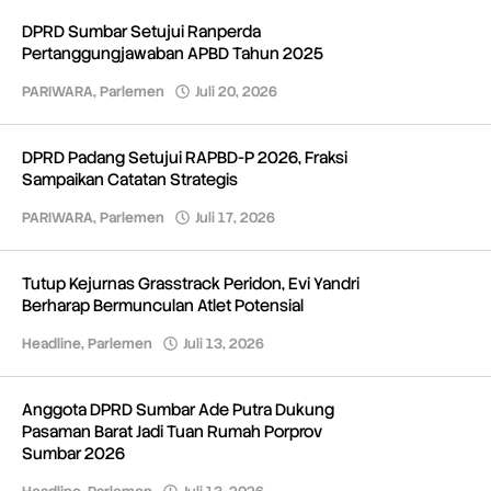
DPRD Sumbar Setujui Ranperda
Pertanggungjawaban APBD Tahun 2025
PARIWARA
,
Parlemen
Juli 20, 2026
oleh
Redaksi
DPRD Padang Setujui RAPBD-P 2026, Fraksi
Sampaikan Catatan Strategis
PARIWARA
,
Parlemen
Juli 17, 2026
oleh
Redaksi
Tutup Kejurnas Grasstrack Peridon, Evi Yandri
Berharap Bermunculan Atlet Potensial
Headline
,
Parlemen
Juli 13, 2026
oleh
Redaksi
Anggota DPRD Sumbar Ade Putra Dukung
Pasaman Barat Jadi Tuan Rumah Porprov
Sumbar 2026