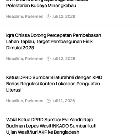
Pelestarian Budaya Minangkabau
Headline
,
Parlemen
Juli 12, 2026
oleh
Redaksi
Iqra Chissa Dorong Percepatan Pembebasan
Lahan Taplau, Target Pembangunan Fisik
Dimulai 2028
Headline
,
Parlemen
Juli 12, 2026
oleh
Redaksi
Ketua DPRD Sumbar Silaturahmi dengan KPID
Bahas Regulasi Konten Lokal dan Penguatan
Literasi
Headline
,
Parlemen
Juli 11, 2026
oleh
Redaksi
Wakil Ketua DPRD Sumbar Evi Yandri Rajo
Budiman Lepas Wasit INKADO Sumbar Ikuti
Ujian Wasit/Juri AKF ke Bangladesh