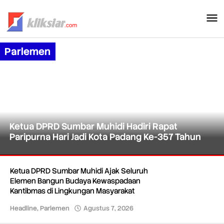
Lewati
ke
konten
Parlemen
Ketua DPRD Sumbar Muhidi Hadiri Rapat
Paripurna Hari Jadi Kota Padang Ke-357 Tahun
Parlemen
Ketua DPRD Sumbar Muhidi Ajak Seluruh
Elemen Bangun Budaya Kewaspadaan
Agustus
8,
Kantibmas di Lingkungan Masyarakat
2026
Headline
,
Parlemen
Agustus 7, 2026
oleh
oleh
Redaksi
Redaksi