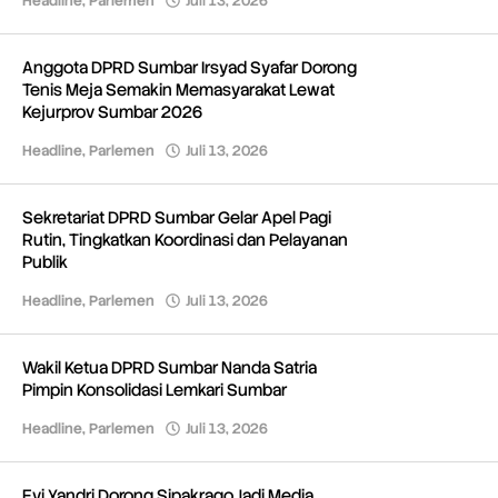
Headline
,
Parlemen
Juli 13, 2026
oleh
Redaksi
Anggota DPRD Sumbar Irsyad Syafar Dorong
Tenis Meja Semakin Memasyarakat Lewat
Kejurprov Sumbar 2026
Headline
,
Parlemen
Juli 13, 2026
oleh
Redaksi
Sekretariat DPRD Sumbar Gelar Apel Pagi
Rutin, Tingkatkan Koordinasi dan Pelayanan
Publik
Headline
,
Parlemen
Juli 13, 2026
oleh
Redaksi
Wakil Ketua DPRD Sumbar Nanda Satria
Pimpin Konsolidasi Lemkari Sumbar
Headline
,
Parlemen
Juli 13, 2026
oleh
Redaksi
Evi Yandri Dorong Sipakrago Jadi Media