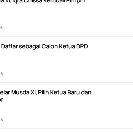
a XI, Iqra Chissa Kembali Pimpin
26
oleh
Redaksi
a Daftar sebagai Calon Ketua DPD
26
oleh
Redaksi
lar Musda XI, Pilih Ketua Baru dan
or
26
oleh
Redaksi