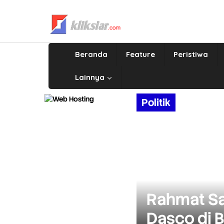
Lewati
ke
konten
Beranda
Feature
Peristiwa
Lainnya
Politik
Rahmat Sa
Dasco di 