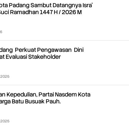
ota Padang Sambut Datangnya Isra’
 Suci Ramadhan 1447 H / 2026 M
26
oleh
Redaksi
adang Perkuat Pengawasan Dini
t Evaluasi Stakeholder
 2025
oleh
Redaksi
an Kepedulian, Partai Nasdem Kota
rga Batu Busuak Pauh.
 2025
oleh
Redaksi