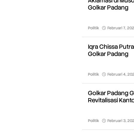
Aklamasi di Musd
Golkar Padang
Politik
Februari 7, 20
Iqra Chissa Putr
Golkar Padang
Politik
Februari 4, 20
Golkar Padang Ge
Revitalisasi Kant
Politik
Februari 3, 20