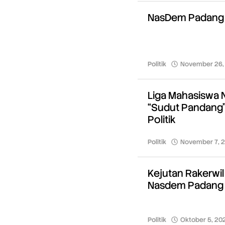
NasDem Padang 
Politik
November 26,
Liga Mahasiswa 
“Sudut Pandang”
Politik
Politik
November 7, 
Kejutan Rakerwi
Nasdem Padang
Politik
Oktober 5, 20