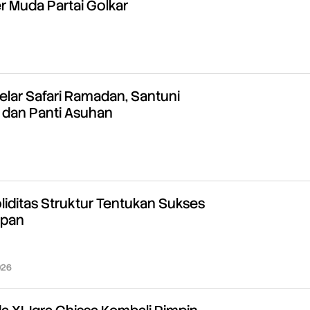
r Muda Partai Golkar
oleh
Redaksi
ar Safari Ramadan, Santuni
dan Panti Asuhan
oleh
Redaksi
iditas Struktur Tentukan Sukses
epan
026
oleh
Redaksi