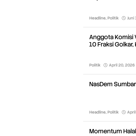
Headline
,
Politik
Juni
Anggota Komisi 
10 Fraksi Golkar,
Politik
April 20, 2026
NasDem Sumbar 
Headline
,
Politik
Apri
Momentum Halal 