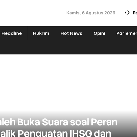
Kamis, 6 Agustus 2026
P
Headline
Hukrim
Hot News
Opini
Parleme
leh Buka Suara soal Peran
Balik Penguatan IHSG dan