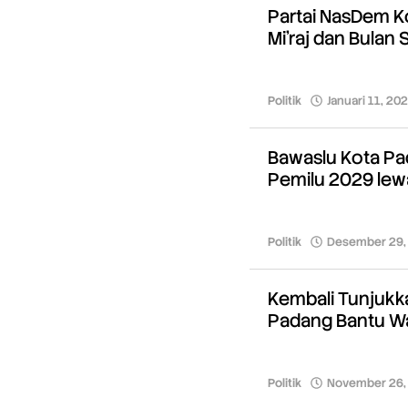
Partai NasDem K
Mi’raj dan Bulan
Politik
Januari 11, 20
Bawaslu Kota P
Pemilu 2029 lewa
Politik
Desember 29,
Kembali Tunjukk
Padang Bantu Wa
Politik
November 26,