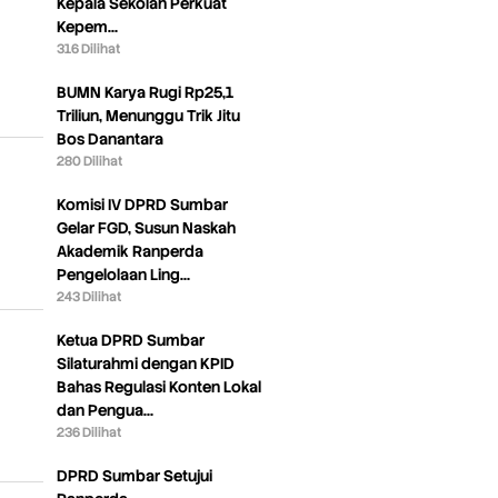
Kepala Sekolah Perkuat
Kepem…
316 Dilihat
BUMN Karya Rugi Rp25,1
Triliun, Menunggu Trik Jitu
Bos Danantara
280 Dilihat
Komisi IV DPRD Sumbar
Gelar FGD, Susun Naskah
Akademik Ranperda
Pengelolaan Ling…
243 Dilihat
Ketua DPRD Sumbar
Silaturahmi dengan KPID
Bahas Regulasi Konten Lokal
dan Pengua…
236 Dilihat
DPRD Sumbar Setujui