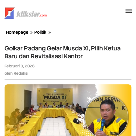
Lewati
ke
konten
Homepage
»
Politik
»
Golkar
Padang
Gelar
Golkar Padang Gelar Musda XI, Pilih Ketua
Musda
Baru dan Revitalisasi Kantor
XI,
Pilih
Februari 3, 2026
oleh
Ketua
Redaksi
oleh
Redaksi
Baru
dan
Revitalisasi
Kantor