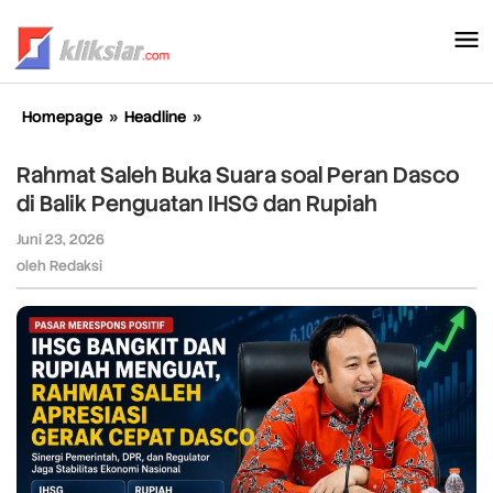
Lewati
ke
konten
Homepage
»
Headline
»
Rahmat
Saleh
Buka
Rahmat Saleh Buka Suara soal Peran Dasco
Suara
di Balik Penguatan IHSG dan Rupiah
soal
Peran
Juni 23, 2026
oleh
Dasco
Redaksi
oleh
Redaksi
di
Balik
Penguatan
IHSG
dan
Rupiah