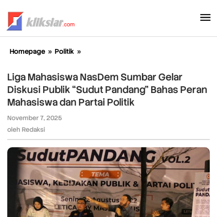
Lewati
ke
konten
Homepage
»
Politik
»
Liga
Mahasiswa
NasDem
Liga Mahasiswa NasDem Sumbar Gelar
Sumbar
Diskusi Publik “Sudut Pandang” Bahas Peran
Gelar
Mahasiswa dan Partai Politik
Diskusi
Publik
November 7, 2025
oleh
“Sudut
Redaksi
oleh
Redaksi
Pandang”
Bahas
Peran
Mahasiswa
dan
Partai
Politik