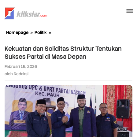
Lewati
ke
konten
Homepage
»
Politik
»
Kekuatan
dan
Soliditas
Kekuatan dan Soliditas Struktur Tentukan
Struktur
Sukses Partai di Masa Depan
Tentukan
Sukses
Februari 15, 2026
oleh
Partai
Redaksi
oleh
Redaksi
di
Masa
Depan