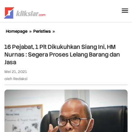
Lewati
ke
konten
Homepage
»
Peristiwa
»
16
Pejabat,
1
16 Pejabat, 1 Plt Dikukuhkan Siang Ini, HM
Plt
Nurnas : Segera Proses Lelang Barang dan
Dikukuhkan
Jasa
Siang
Ini,
Mei 21, 2021
oleh
HM
Redaksi
oleh
Redaksi
Nurnas
:
Segera
Proses
Lelang
Barang
dan
Jasa