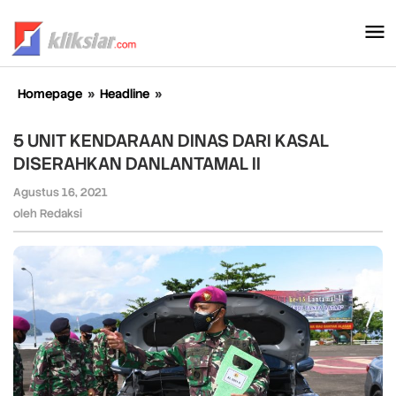
Lewati
ke
konten
Homepage
»
Headline
»
5
UNIT
KENDARAAN
5 UNIT KENDARAAN DINAS DARI KASAL
DINAS
DISERAHKAN DANLANTAMAL II
DARI
KASAL
Agustus 16, 2021
oleh
DISERAHKAN
Redaksi
oleh
Redaksi
DANLANTAMAL
II