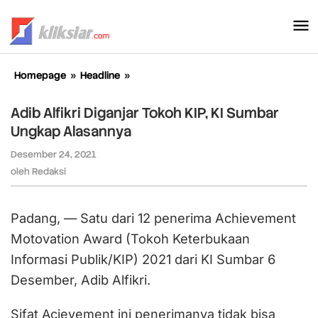
Lewati
ke
konten
Homepage
»
Headline
»
Adib
Alfikri
Diganjar
Adib Alfikri Diganjar Tokoh KIP, KI Sumbar
Tokoh
Ungkap Alasannya
KIP,
KI
Desember 24, 2021
oleh
Sumbar
Redaksi
oleh
Redaksi
Ungkap
Alasannya
Padang, — Satu dari 12 penerima Achievement
Motovation Award (Tokoh Keterbukaan
Informasi Publik/KIP) 2021 dari KI Sumbar 6
Desember, Adib Alfikri.
Sifat Acievement ini penerimanya tidak bisa