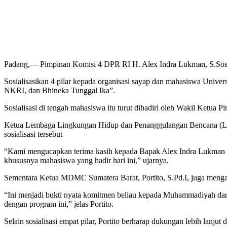
Padang,— Pimpinan Komisi 4 DPR RI H. Alex Indra Lukman, S.Sos, M
Sosialisasikan 4 pilar kepada organisasi sayap dan mahasiswa Uni
NKRI, dan Bhineka Tunggal Ika”.
Sosialisasi di tengah mahasiswa itu turut dihadiri oleh Wakil Ket
Ketua Lembaga Lingkungan Hidup dan Penanggulangan Bencana (LLHPB
sosialisasi tersebut
“Kami mengucapkan terima kasih kepada Bapak Alex Indra Lukman y
khususnya mahasiswa yang hadir hari ini,” ujarnya.
Sementara Ketua MDMC Sumatera Barat, Portito, S.Pd.I, juga menga
“Ini menjadi bukti nyata komitmen beliau kepada Muhammadiyah da
dengan program ini,” jelas Portito.
Selain sosialisasi empat pilar, Portito berharap dukungan lebih lanj