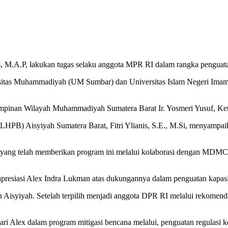
.A.P, lakukan tugas selaku anggota MPR RI dalam rangka penguatan n
versitas Muhammadiyah (UM Sumbar) dan Universitas Islam Negeri Im
ua Pimpinan Wilayah Muhammadiyah Sumatera Barat Ir. Yosmeri Yusuf,
) Aisyiyah Sumatera Barat, Fitri Ylianis, S.E., M.Si, menyampaika
ang telah memberikan program ini melalui kolaborasi dengan MDMC 
presiasi Alex Indra Lukman atas dukungannya dalam penguatan kapasi
n Aisyiyah. Setelah terpilih menjadi anggota DPR RI melalui rekom
ut dari Alex dalam program mitigasi bencana melalui, penguatan regulas