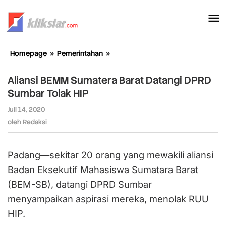
Lewati
ke
konten
Homepage
»
Pemerintahan
»
Aliansi
BEMM
Sumatera
Aliansi BEMM Sumatera Barat Datangi DPRD
Barat
Sumbar Tolak HIP
Datangi
DPRD
Juli 14, 2020
oleh
Sumbar
Redaksi
oleh
Redaksi
Tolak
HIP
Padang—sekitar 20 orang yang mewakili aliansi
Badan Eksekutif Mahasiswa Sumatara Barat
(BEM-SB), datangi DPRD Sumbar
menyampaikan aspirasi mereka, menolak RUU
HIP.