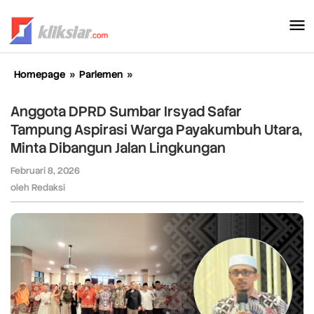
Lewati
ke
konten
Homepage
»
Parlemen
»
Anggota
DPRD
Sumbar
Anggota DPRD Sumbar Irsyad Safar
Irsyad
Tampung Aspirasi Warga Payakumbuh Utara,
Safar
Minta Dibangun Jalan Lingkungan
Tampung
Aspirasi
Februari 8, 2026
oleh
Warga
Redaksi
oleh
Redaksi
Payakumbuh
Utara,
Minta
Dibangun
Jalan
Lingkungan