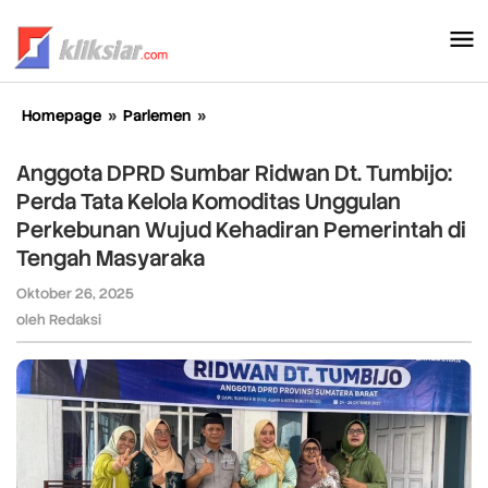
Lewati
ke
konten
Homepage
»
Parlemen
»
Anggota
DPRD
Sumbar
Anggota DPRD Sumbar Ridwan Dt. Tumbijo:
Ridwan
Perda Tata Kelola Komoditas Unggulan
Dt.
Perkebunan Wujud Kehadiran Pemerintah di
Tumbijo:
Perda
Tengah Masyaraka
Tata
Oktober 26, 2025
oleh
Kelola
Redaksi
oleh
Redaksi
Komoditas
Unggulan
Perkebunan
Wujud
Kehadiran
Pemerintah
di
Tengah