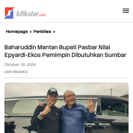
Lewati
ke
konten
Homepage
»
Peristiwa
»
Baharuddin
Mantan
Bupati
Baharuddin Mantan Bupati Pasbar Nilai
Pasbar
Epyardi-Ekos Pemimpin Dibutuhkan Sumbar
Nilai
Epyardi-
Oktober 18, 2024
oleh
Ekos
Redaksi
oleh
Redaksi
Pemimpin
Dibutuhkan
Sumbar