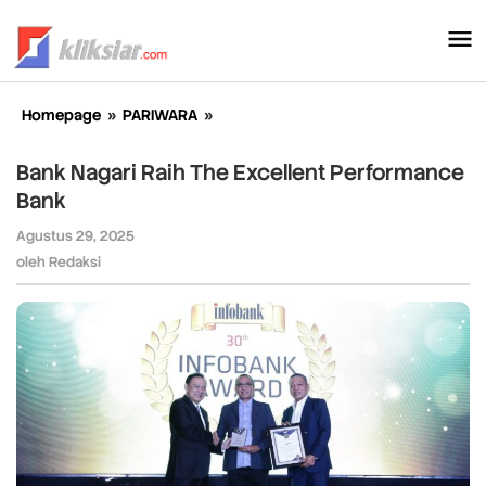
Lewati
ke
konten
Homepage
»
PARIWARA
»
Bank
Nagari
Raih
Bank Nagari Raih The Excellent Performance
The
Bank
Excellent
Performance
Agustus 29, 2025
oleh
Bank
Redaksi
oleh
Redaksi