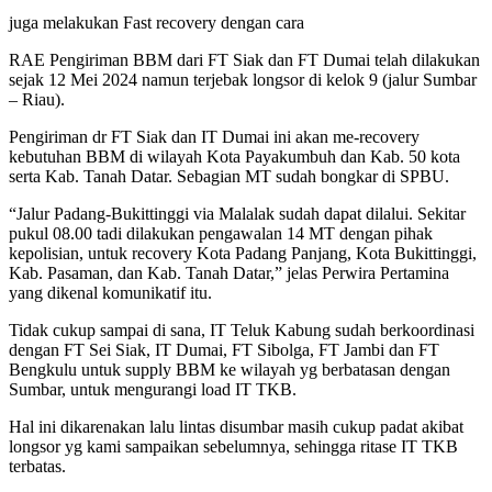
juga melakukan Fast recovery dengan cara
RAE Pengiriman BBM dari FT Siak dan FT Dumai telah dilakukan
sejak 12 Mei 2024 namun terjebak longsor di kelok 9 (jalur Sumbar
– Riau).
Pengiriman dr FT Siak dan IT Dumai ini akan me-recovery
kebutuhan BBM di wilayah Kota Payakumbuh dan Kab. 50 kota
serta Kab. Tanah Datar. Sebagian MT sudah bongkar di SPBU.
“Jalur Padang-Bukittinggi via Malalak sudah dapat dilalui. Sekitar
pukul 08.00 tadi dilakukan pengawalan 14 MT dengan pihak
kepolisian, untuk recovery Kota Padang Panjang, Kota Bukittinggi,
Kab. Pasaman, dan Kab. Tanah Datar,” jelas Perwira Pertamina
yang dikenal komunikatif itu.
Tidak cukup sampai di sana, IT Teluk Kabung sudah berkoordinasi
dengan FT Sei Siak, IT Dumai, FT Sibolga, FT Jambi dan FT
Bengkulu untuk supply BBM ke wilayah yg berbatasan dengan
Sumbar, untuk mengurangi load IT TKB.
Hal ini dikarenakan lalu lintas disumbar masih cukup padat akibat
longsor yg kami sampaikan sebelumnya, sehingga ritase IT TKB
terbatas.