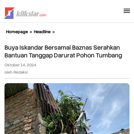
Lewati
ke
konten
Homepage
»
Headline
»
Buya
Iskandar
Bersamai
Buya Iskandar Bersamai Baznas Serahkan
Baznas
Bantuan Tanggap Darurat Pohon Tumbang
Serahkan
Bantuan
Oktober 14, 2024
oleh
Tanggap
Redaksi
oleh
Redaksi
Darurat
Pohon
Tumbang