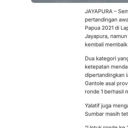
JAYAPURA – Semp
pertandingan awa
Papua 2021 di La
Jayapura, namun 
kembali membaik
Dua kategori yang
ketepatan mendara
dipertandingkan i
Gantole asal prov
ronde 1 berhasil
Yalatif juga meng
Sumbar masih teta
“Untuk ronde ke 