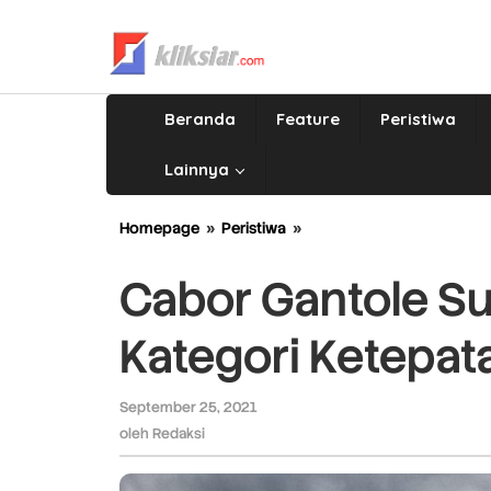
Lewati
ke
konten
Beranda
Feature
Peristiwa
Lainnya
Homepage
»
Peristiwa
»
Cabor
Gantole
Sumbar
Cabor Gantole Su
Unggul
2
Kategori Ketepat
Ronde
di
Kategori
September 25, 2021
oleh
Ketepatan
Redaksi
oleh
Redaksi
Mendarat