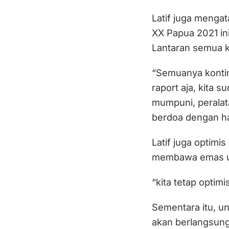
Latif juga menga
XX Papua 2021 i
Lantaran semua k
“Semuanya kontin
raport aja, kita s
mumpuni, peralata
berdoa dengan ha
Latif juga optimi
membawa emas un
“kita tetap optim
Sementara itu, un
akan berlangsung