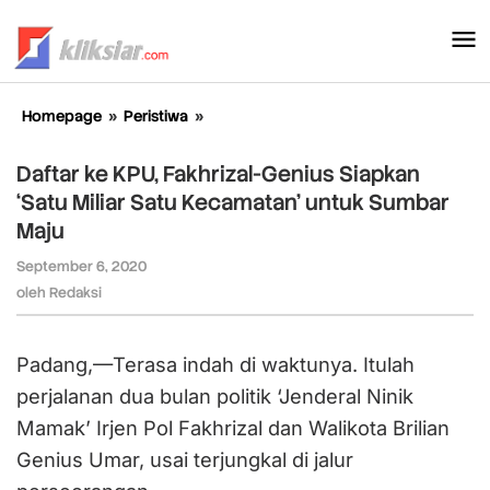
Lewati
ke
konten
Homepage
»
Peristiwa
»
Daftar
ke
KPU,
Daftar ke KPU, Fakhrizal-Genius Siapkan
Fakhrizal-
‘Satu Miliar Satu Kecamatan’ untuk Sumbar
Genius
Maju
Siapkan
‘Satu
September 6, 2020
oleh
Miliar
Redaksi
oleh
Redaksi
Satu
Kecamatan’
untuk
Padang,—Terasa indah di waktunya. Itulah
Sumbar
Maju
perjalanan dua bulan politik ‘Jenderal Ninik
Mamak’ Irjen Pol Fakhrizal dan Walikota Brilian
Genius Umar, usai terjungkal di jalur