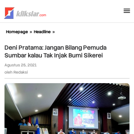
Lewati
ke
konten
Homepage
»
Headline
»
Deni
Pratama:
Jangan
Deni Pratama: Jangan Bilang Pemuda
Bilang
Sumbar kalau Tak Injak Bumi Sikerei
Pemuda
Sumbar
Agustus 25, 2021
oleh
kalau
Redaksi
oleh
Redaksi
Tak
Injak
Bumi
Sikerei