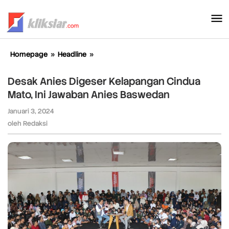
Lewati
ke
konten
Homepage
»
Headline
»
Desak
Anies
Digeser
Desak Anies Digeser Kelapangan Cindua
Kelapangan
Mato, Ini Jawaban Anies Baswedan
Cindua
Mato,
Januari 3, 2024
oleh
Ini
Redaksi
oleh
Redaksi
Jawaban
Anies
Baswedan