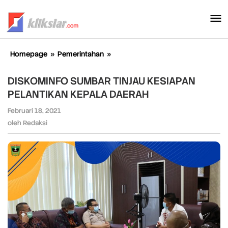
Lewati
ke
konten
Homepage
»
Pemerintahan
»
DISKOMINFO
SUMBAR
TINJAU
DISKOMINFO SUMBAR TINJAU KESIAPAN
KESIAPAN
PELANTIKAN KEPALA DAERAH
PELANTIKAN
KEPALA
Februari 18, 2021
oleh
DAERAH
Redaksi
oleh
Redaksi