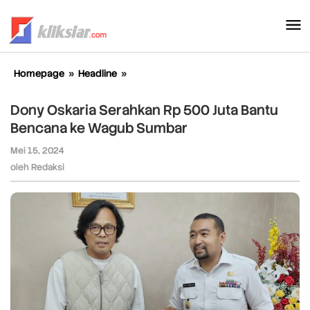
Lewati
ke
konten
Homepage
»
Headline
»
Dony
Oskaria
Serahkan
Dony Oskaria Serahkan Rp 500 Juta Bantu
Rp
Bencana ke Wagub Sumbar
500
Juta
Mei 15, 2024
oleh
Bantu
Redaksi
oleh
Redaksi
Bencana
ke
Wagub
Sumbar