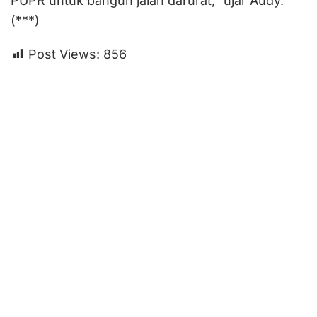
PUPR untuk bangun jalan darurat,” ujar Audy.
(***)
Post Views:
856