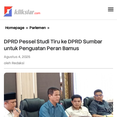
Lewati
ke
konten
Homepage
»
Parlemen
»
DPRD
Pessel
Studi
DPRD Pessel Studi Tiru ke DPRD Sumbar
Tiru
untuk Penguatan Peran Bamus
ke
DPRD
Agustus 4, 2025
oleh
Sumbar
Redaksi
oleh
Redaksi
untuk
Penguatan
Peran
Bamus