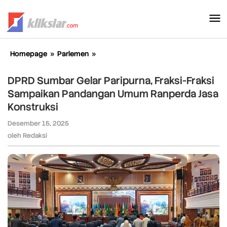
Lewati
ke
konten
Homepage
»
Parlemen
»
DPRD
Sumbar
Gelar
DPRD Sumbar Gelar Paripurna, Fraksi-Fraksi
Paripurna,
Sampaikan Pandangan Umum Ranperda Jasa
Fraksi-
Konstruksi
Fraksi
Sampaikan
Desember 15, 2025
oleh
Pandangan
Redaksi
oleh
Redaksi
Umum
Ranperda
Jasa
Konstruksi