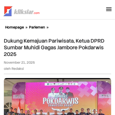
Lewati
ke
konten
Homepage
»
Parlemen
»
Dukung
Kemajuan
Pariwisata,
Dukung Kemajuan Pariwisata, Ketua DPRD
Ketua
Sumbar Muhidi Gagas Jambore Pokdarwis
DPRD
2025
Sumbar
Muhidi
November 21, 2025
oleh
Gagas
Redaksi
oleh
Redaksi
Jambore
Pokdarwis
2025