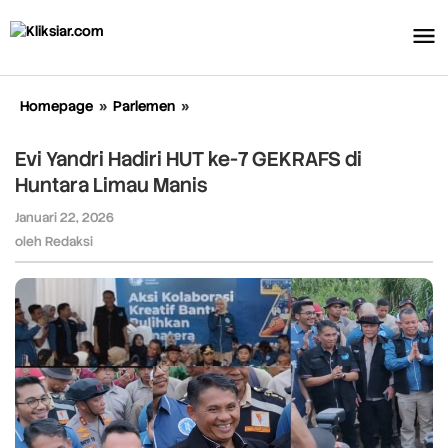
Lewati
ke
konten
Homepage
»
Parlemen
»
Evi
Yandri
Hadiri
Evi Yandri Hadiri HUT ke-7 GEKRAFS di
HUT
Huntara Limau Manis
ke-
7
Januari 22, 2026
oleh
GEKRAFS
Redaksi
oleh
Redaksi
di
Huntara
Limau
Manis