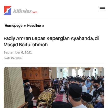
Lewati
ke
konten
Homepage
»
Headline
»
Fadly
Amran
Lepas
Fadly Amran Lepas Kepergian Ayahanda, di
Kepergian
Masjid Baiturahmah
Ayahanda,
di
September 6, 2021
oleh
Masjid
Redaksi
oleh
Redaksi
Baiturahmah