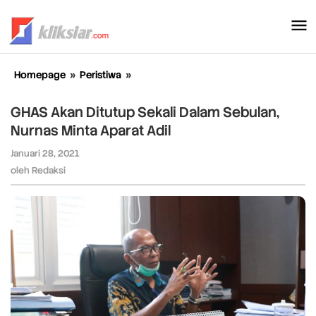
Lewati
ke
konten
Homepage
»
Peristiwa
»
GHAS
Akan
Ditutup
GHAS Akan Ditutup Sekali Dalam Sebulan,
Sekali
Nurnas Minta Aparat Adil
Dalam
Sebulan,
Januari 28, 2021
oleh
Nurnas
Redaksi
oleh
Redaksi
Minta
Aparat
Adil