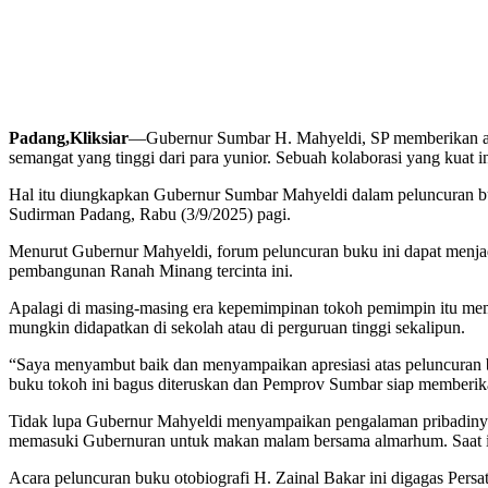
Padang,Kliksiar
—Gubernur Sumbar H. Mahyeldi, SP memberikan apres
semangat yang tinggi dari para yunior. Sebuah kolaborasi yang kuat
Hal itu diungkapkan Gubernur Sumbar Mahyeldi dalam peluncuran b
Sudirman Padang, Rabu (3/9/2025) pagi.
Menurut Gubernur Mahyeldi, forum peluncuran buku ini dapat menjadi
pembangunan Ranah Minang tercinta ini.
Apalagi di masing-masing era kepemimpinan tokoh pemimpin itu memi
mungkin didapatkan di sekolah atau di perguruan tinggi sekalipun.
“Saya menyambut baik dan menyampaikan apresiasi atas peluncuran b
buku tokoh ini bagus diteruskan dan Pemprov Sumbar siap memberika
Tidak lupa Gubernur Mahyeldi menyampaikan pengalaman pribadinya 
memasuki Gubernuran untuk makan malam bersama almarhum. Saat it
Acara peluncuran buku otobiografi H. Zainal Bakar ini digagas Pers