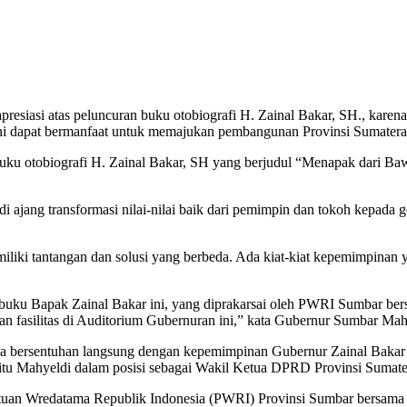
iasi atas peluncuran buku otobiografi H. Zainal Bakar, SH., karena t
 ini dapat bermanfaat untuk memajukan pembangunan Provinsi Sumatera
uku otobiografi H. Zainal Bakar, SH yang berjudul “Menapak dari B
 ajang transformasi nilai-nilai baik dari pemimpin dan tokoh kepada g
liki tantangan dan solusi yang berbeda. Ada kiat-kiat kepemimpinan 
uku Bapak Zainal Bakar ini, yang diprakarsai oleh PWRI Sumbar bersa
n fasilitas di Auditorium Gubernuran ini,” kata Gubernur Sumbar Mah
bersentuhan langsung dengan kepemimpinan Gubernur Zainal Bakar (2
u Mahyeldi dalam posisi sebagai Wakil Ketua DPRD Provinsi Sumater
atuan Wredatama Republik Indonesia (PWRI) Provinsi Sumbar bersama Ah