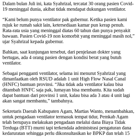
Dalam bulan Juli ini, kata Syahrizal, tercatat 30 orang pasien Covid-
19 meninggal dunia, akibat tidak mendapat dukungan ventilator.
“Kami belum punya ventilator pak gubernur. Ketika pasien kami
rujuk ke rumah sakit lain, ketersediaan kamar pun kerap penuh.
Rata-rata usia yang meninggal diatas 60 tahun dan punya penyakit
bawaan. Pasien Covid-19 non komorbit yang meninggal masih nol,”
ujar Syahrizal kepada gubernur.
Bahkan, saat kunjungan tersebut, dari penjelasan dokter yang
bertugas, ada 4 orang pasien dengan kondisi berat yang butuh
ventilator.
Sebagai pengganti ventilator, selama ini menurut Syahrizal yang
dimanfaatkan oleh RSUD adalah 1 unit High Flow Nasal Canal
(HNFC) bantuan provinsi. “Jika tidak ada ventilator kalau bisa
ditambah HNFC saja pak, lumayan bisa membantu. Kita sudah
dapat bantuan dari provinsi 1 unit, kalau bisa ada 3 atau 4 unit lagi
akan sangat membantu,” tambahnya.
Sekretaris Daerah Kabupaten Agam, Martias Wanto, menambahkan,
untuk pengadaan ventilator termasuk tempat tidur, Pemkab Agam
telah berupaya melakukan pengadaan melalui dana Biaya Tidak
Terduga (BTT) murni tapi terkendala administrasi pengaturan dana
kedaruratan sehingga perlu dikonsultasikan ke BPKP dan telah 15