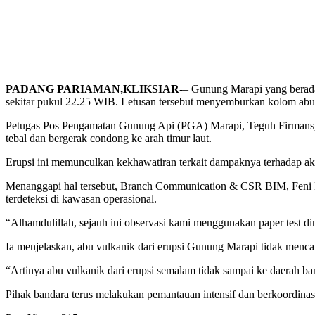
PADANG PARIAMAN,KLIKSIAR-
– Gunung Marapi yang berada
sekitar pukul 22.25 WIB. Letusan tersebut menyemburkan kolom abu 
Petugas Pos Pengamatan Gunung Api (PGA) Marapi, Teguh Firmansyah,
tebal dan bergerak condong ke arah timur laut.
Erupsi ini memunculkan kekhawatiran terkait dampaknya terhadap ak
Menanggapi hal tersebut, Branch Communication & CSR BIM, Feni Li
terdeteksi di kawasan operasional.
“Alhamdulillah, sejauh ini observasi kami menggunakan paper test din
Ia menjelaskan, abu vulkanik dari erupsi Gunung Marapi tidak menca
“Artinya abu vulkanik dari erupsi semalam tidak sampai ke daerah ba
Pihak bandara terus melakukan pemantauan intensif dan berkoordinasi