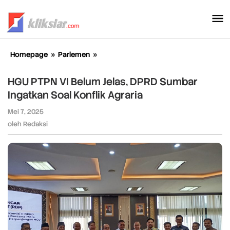
Lewati
ke
konten
Homepage
»
Parlemen
»
HGU
PTPN
VI
HGU PTPN VI Belum Jelas, DPRD Sumbar
Belum
Ingatkan Soal Konflik Agraria
Jelas,
DPRD
Mei 7, 2025
oleh
Sumbar
Redaksi
oleh
Redaksi
Ingatkan
Soal
Konflik
Agraria