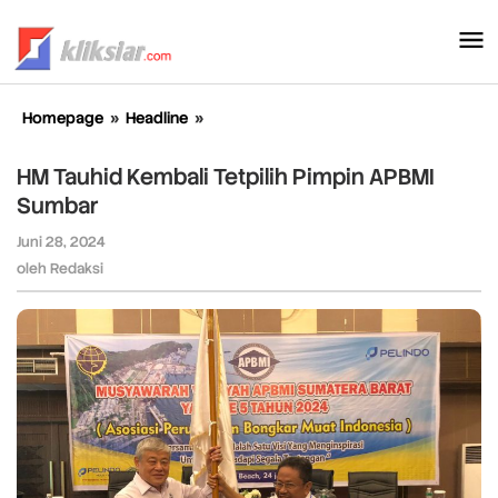
Lewati
ke
konten
Homepage
»
Headline
»
HM
Tauhid
Kembali
HM Tauhid Kembali Tetpilih Pimpin APBMI
Tetpilih
Sumbar
Pimpin
APBMI
Juni 28, 2024
oleh
Sumbar
Redaksi
oleh
Redaksi