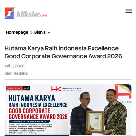
Lewati
ke
konten
Homepage
»
Bisnis
»
Hutama
Karya
Raih
Hutama Karya Raih Indonesia Excellence
Indonesia
Good Corporate Governance Award 2026
Excellence
Good
Juli 1, 2026
oleh
Corporate
Redaksi
oleh
Redaksi
Governance
Award
2026