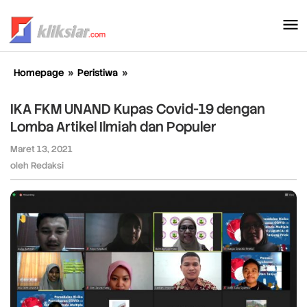
Lewati
ke
konten
Homepage
»
Peristiwa
»
IKA
FKM
UNAND
IKA FKM UNAND Kupas Covid-19 dengan
Kupas
Lomba Artikel Ilmiah dan Populer
Covid-
19
Maret 13, 2021
oleh
dengan
Redaksi
oleh
Redaksi
Lomba
Artikel
Ilmiah
dan
Populer