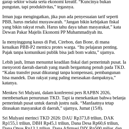
garap sektor wisata serta ekonomi kreatif. “Kuncinya bukan
pungutan, tapi produktivitas,” tegasnya.
Irman juga mengingatkan, jika pun ada penyesuaian tarif seperti
PBB, harus melalui musyawarah. “Jangan bikin kebijakan fiskal
yang bikin rakyat resah. Harus tahu daya tahan masyarakat,” kata
Dewan Pakar Majelis Ekonomi PP Muhammadiyah itu.
Ia menyinggung kasus di Pati, Cirebon, dan Bone, di mana
kenaikan PBB-P2 memicu protes warga. “Itu pelajaran penting.
Pajak tanpa komunikasi publik bisa jadi bom waktu,” ujarnya.
Lebih jauh, Irman menuntut keadilan fiskal dari pemerintah pusat. Ia
menyoroti daerah-daerah yang masih bergantung penuh pada TKD.
“Kalau transfer pusat dikurangi tanpa kompensasi, pembangunan
bisa mandek. Dan rakyat yang paling merasakan dampaknya,”
katanya.
Menkeu Sri Mulyani, dalam konferensi pers RAPBN 2026,
membenarkan penurunan TKD. Tapi ia menekankan bahwa belanja
pemerintah pusat untuk daerah justru naik. “Manfaatnya tetap
dirasakan masyarakat di daerah,” ujarnya, Jumat (15/8).
Sri Mulyani merinci TKD 2026: DAU Rp373,8 triliun, DAK
Rp155,1 triliun, DBH Rp45,1 triliun, Dana Desa Rp60,6 triliun,
Dana Otsus Rp13,1 triliun, Dana Afirmasi DIY Rp500 miliar, dan