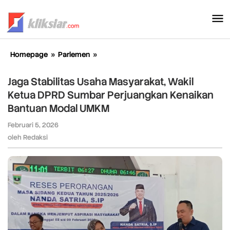
Lewati
ke
konten
Homepage
»
Parlemen
»
Jaga
Stabilitas
Usaha
Jaga Stabilitas Usaha Masyarakat, Wakil
Masyarakat,
Ketua DPRD Sumbar Perjuangkan Kenaikan
Wakil
Bantuan Modal UMKM
Ketua
DPRD
Februari 5, 2026
oleh
Sumbar
Redaksi
oleh
Redaksi
Perjuangkan
Kenaikan
Bantuan
Modal
UMKM