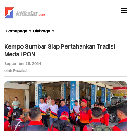
Lewati
ke
konten
Homepage
»
Olahraga
»
Kempo
Sumbar
Siap
Kempo Sumbar Siap Pertahankan Tradisi
Pertahankan
Medali PON
Tradisi
Medali
September 15, 2024
oleh
PON
Redaksi
oleh
Redaksi