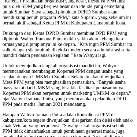
“Karena PPM adalah organisasi yang besar, mestinya PPM diisi
pula oleh SDM yang berjiwa besar dan ide-ide yang cemerlang
untuk Sumbar. Saya sebagai pimpinan DPRD Sumbar akan
mendukung penuh program PPM,” kata Supardi, yang sebelum ini
pernah aktif sebagai Ketua PPM di Kabupaten Limapuluh Kota.
Dukungan dari Ketua DPRD Sumbar membuat DPD PPM yang
dipimpin Wahyu Iramana Putra makin yakin akan kebangkitan
ormas yang dipimpinnya ini ke depan. “Kita ingin PPM Sumbar itu
solid dengan silaturahmi, dikelola modern secara administrasi serta
mandiri dalam pendanaan kegiatan,” kata Wahyu lagi.
Untuk mewujudkan langkah organisasi mandiri itu, Wahyu
merencanakan membangun Koperasi PPM dengan usaha yang
sejalan dengan UMKM di Sumbar. Selain itu akan diwujudkan
Mess PPM yang bisa menghasilkan pemasukan. “Banyak usaha
masyarakat dari UMKM yang bisa kita fasilitasi pemasarannya.
Koperasi PPM akan berperan untuk marketing UMKM ke depan,”
ujar Wahyu Iramana Putra, yang merencanakan pelantikan DPD
PPM pada media Januari 2021 mendatang.
Harapan Wahyu Iramana Putra adalah konsolidasi PPM di
kabupaten/kota segera diwujudkan, disegarkan dan disisi oleh anak-
anak Veteran yang berpotensi. “Sayang sekali organisasi sebaik
PPM tidak dimanfaatkan untuk pembinaan generasi muda, juga
untuk silaturahmi serta upaya-upaya ekonomi. Apalagi di masa